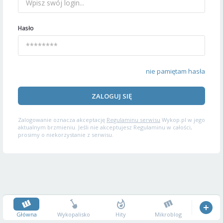
Hasło
nie pamiętam hasła
ZALOGUJ SIĘ
Zalogowanie oznacza akceptację
Regulaminu serwisu
Wykop.pl w jego
aktualnym brzmieniu. Jeśli nie akceptujesz Regulaminu w całości,
prosimy o niekorzystanie z serwisu.
Główna
Wykopalisko
Hity
Mikroblog