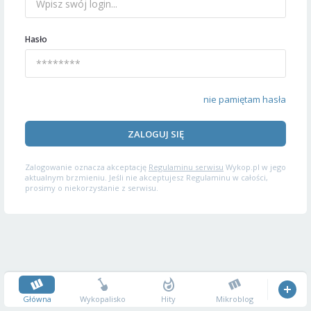
Hasło
nie pamiętam hasła
ZALOGUJ SIĘ
Zalogowanie oznacza akceptację
Regulaminu serwisu
Wykop.pl w jego
aktualnym brzmieniu. Jeśli nie akceptujesz Regulaminu w całości,
prosimy o niekorzystanie z serwisu.
Główna
Wykopalisko
Hity
Mikroblog