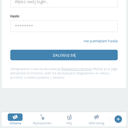
Hasło
nie pamiętam hasła
ZALOGUJ SIĘ
Zalogowanie oznacza akceptację
Regulaminu serwisu
Wykop.pl w jego
aktualnym brzmieniu. Jeśli nie akceptujesz Regulaminu w całości,
prosimy o niekorzystanie z serwisu.
Główna
Wykopalisko
Hity
Mikroblog