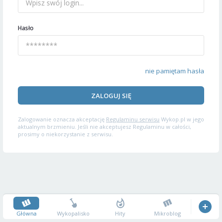
Hasło
nie pamiętam hasła
ZALOGUJ SIĘ
Zalogowanie oznacza akceptację
Regulaminu serwisu
Wykop.pl w jego
aktualnym brzmieniu. Jeśli nie akceptujesz Regulaminu w całości,
prosimy o niekorzystanie z serwisu.
Główna
Wykopalisko
Hity
Mikroblog