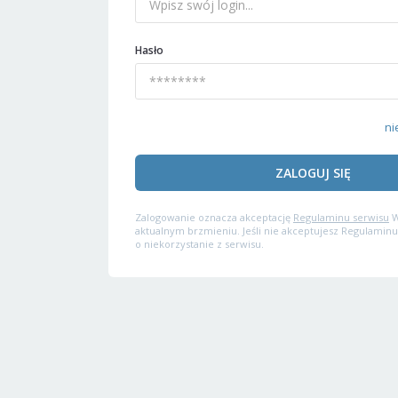
Hasło
ni
ZALOGUJ SIĘ
Zalogowanie oznacza akceptację
Regulaminu serwisu
W
aktualnym brzmieniu. Jeśli nie akceptujesz Regulaminu
o niekorzystanie z serwisu.