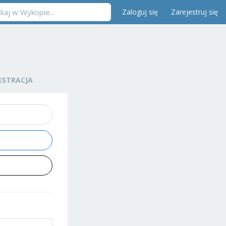
Zaloguj się
Zarejestruj się
ESTRACJA