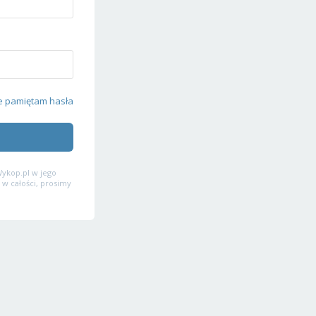
e pamiętam hasła
ykop.pl w jego
 w całości, prosimy