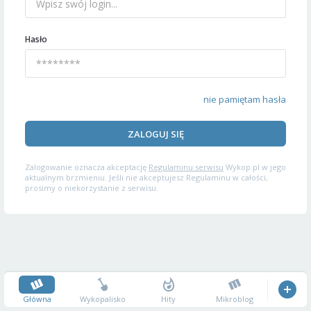
Hasło
nie pamiętam hasła
ZALOGUJ SIĘ
Zalogowanie oznacza akceptację
Regulaminu serwisu
Wykop.pl w jego
aktualnym brzmieniu. Jeśli nie akceptujesz Regulaminu w całości,
prosimy o niekorzystanie z serwisu.
Główna
Wykopalisko
Hity
Mikroblog