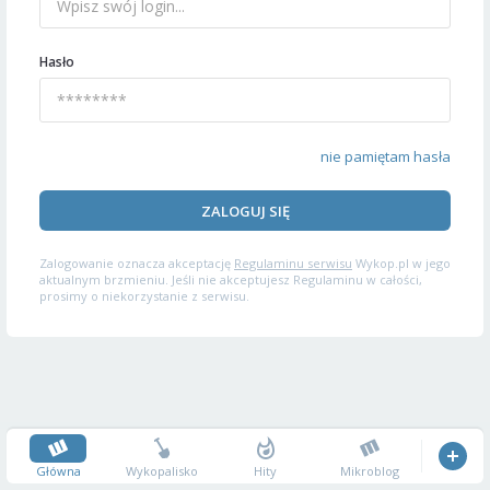
Hasło
nie pamiętam hasła
ZALOGUJ SIĘ
Zalogowanie oznacza akceptację
Regulaminu serwisu
Wykop.pl w jego
aktualnym brzmieniu. Jeśli nie akceptujesz Regulaminu w całości,
prosimy o niekorzystanie z serwisu.
Główna
Wykopalisko
Hity
Mikroblog