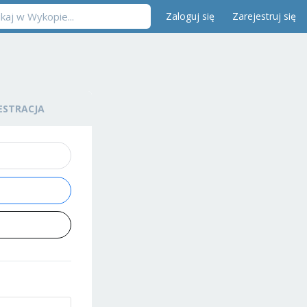
Zaloguj się
Zarejestruj się
ESTRACJA