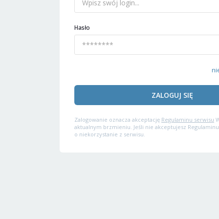
Hasło
ni
ZALOGUJ SIĘ
Zalogowanie oznacza akceptację
Regulaminu serwisu
W
aktualnym brzmieniu. Jeśli nie akceptujesz Regulaminu
o niekorzystanie z serwisu.