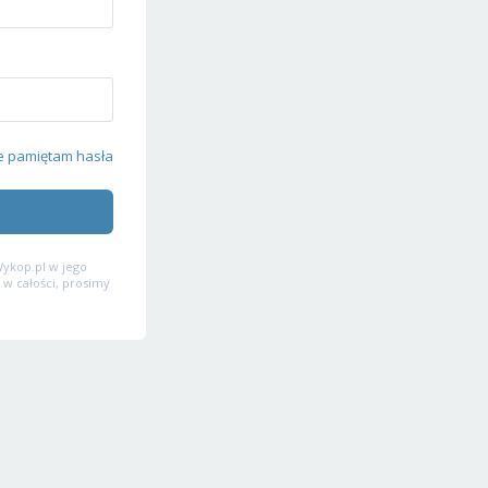
e pamiętam hasła
ykop.pl w jego
 w całości, prosimy