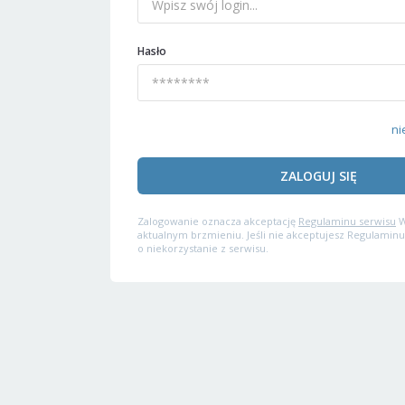
Hasło
ni
ZALOGUJ SIĘ
Zalogowanie oznacza akceptację
Regulaminu serwisu
W
aktualnym brzmieniu. Jeśli nie akceptujesz Regulaminu
o niekorzystanie z serwisu.