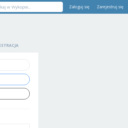
Zaloguj się
Zarejestruj się
ESTRACJA