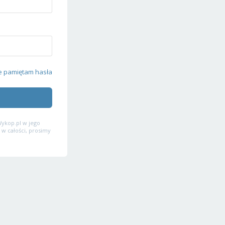
e pamiętam hasła
ykop.pl w jego
 w całości, prosimy