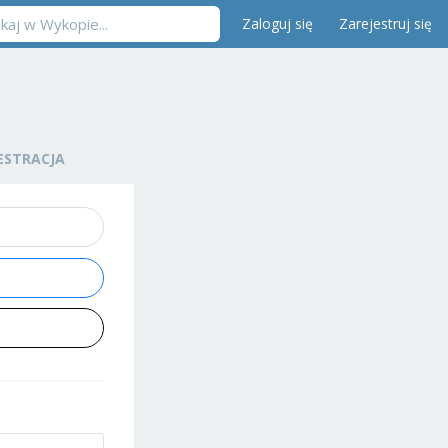
Zaloguj się
Zarejestruj się
ESTRACJA