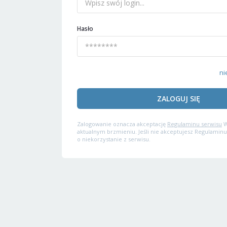
Hasło
ni
ZALOGUJ SIĘ
Zalogowanie oznacza akceptację
Regulaminu serwisu
W
aktualnym brzmieniu. Jeśli nie akceptujesz Regulaminu
o niekorzystanie z serwisu.