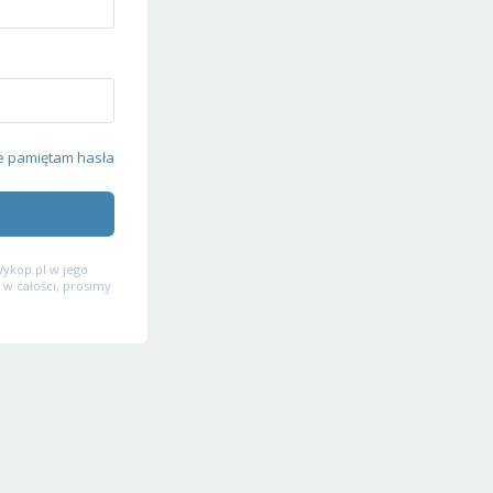
e pamiętam hasła
ykop.pl w jego
 w całości, prosimy