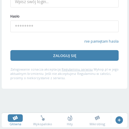
Hasło
nie pamiętam hasła
ZALOGUJ SIĘ
Zalogowanie oznacza akceptację
Regulaminu serwisu
Wykop.pl w jego
aktualnym brzmieniu. Jeśli nie akceptujesz Regulaminu w całości,
prosimy o niekorzystanie z serwisu.
Główna
Wykopalisko
Hity
Mikroblog