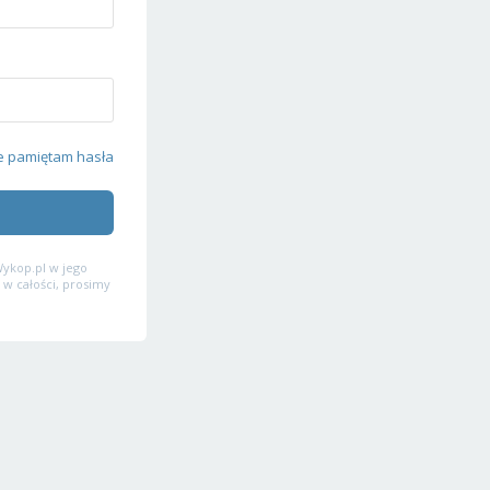
e pamiętam hasła
ykop.pl w jego
 w całości, prosimy