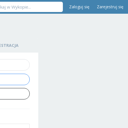
Zaloguj się
Zarejestruj się
ESTRACJA