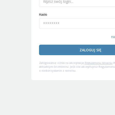
Hasło
ni
ZALOGUJ SIĘ
Zalogowanie oznacza akceptację
Regulaminu serwisu
W
aktualnym brzmieniu. Jeśli nie akceptujesz Regulaminu
o niekorzystanie z serwisu.