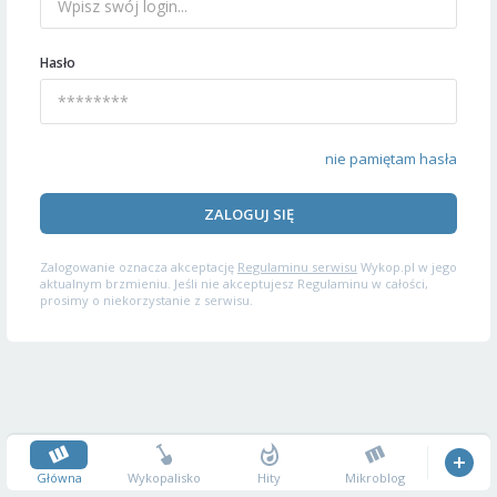
Hasło
nie pamiętam hasła
ZALOGUJ SIĘ
Zalogowanie oznacza akceptację
Regulaminu serwisu
Wykop.pl w jego
aktualnym brzmieniu. Jeśli nie akceptujesz Regulaminu w całości,
prosimy o niekorzystanie z serwisu.
Główna
Wykopalisko
Hity
Mikroblog