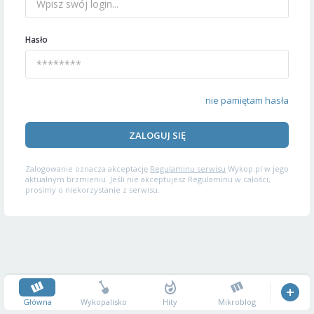
Hasło
nie pamiętam hasła
ZALOGUJ SIĘ
Zalogowanie oznacza akceptację
Regulaminu serwisu
Wykop.pl w jego
aktualnym brzmieniu. Jeśli nie akceptujesz Regulaminu w całości,
prosimy o niekorzystanie z serwisu.
Główna
Wykopalisko
Hity
Mikroblog