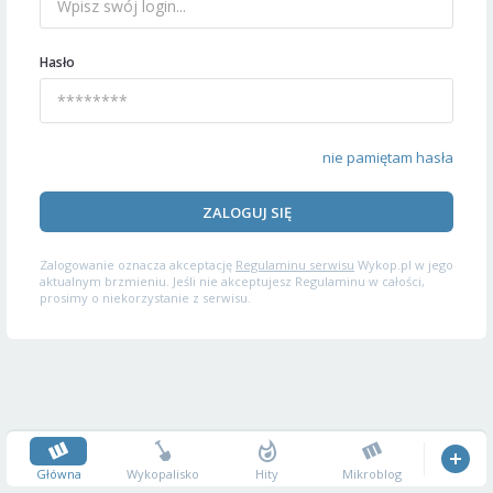
Hasło
nie pamiętam hasła
ZALOGUJ SIĘ
Zalogowanie oznacza akceptację
Regulaminu serwisu
Wykop.pl w jego
aktualnym brzmieniu. Jeśli nie akceptujesz Regulaminu w całości,
prosimy o niekorzystanie z serwisu.
Główna
Wykopalisko
Hity
Mikroblog