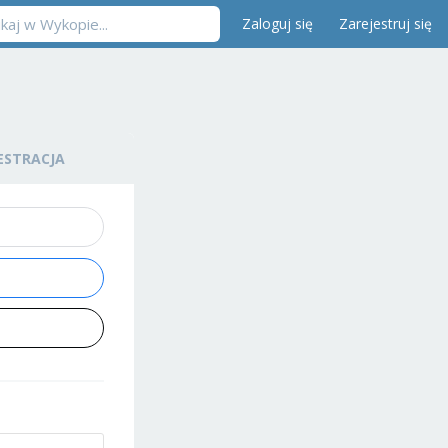
Zaloguj się
Zarejestruj się
ESTRACJA