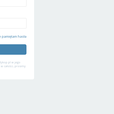
e pamiętam hasła
ykop.pl w jego
 w całości, prosimy