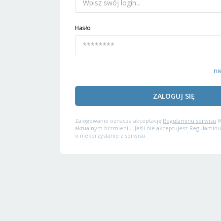
Hasło
ni
ZALOGUJ SIĘ
Zalogowanie oznacza akceptację
Regulaminu serwisu
W
aktualnym brzmieniu. Jeśli nie akceptujesz Regulaminu
o niekorzystanie z serwisu.