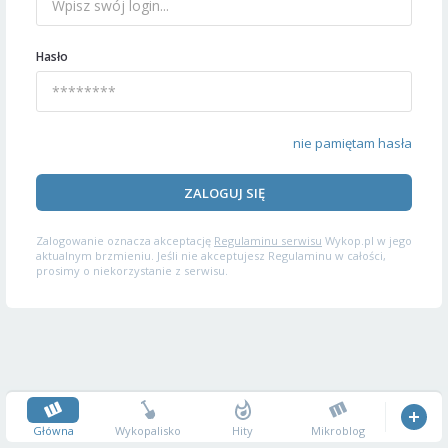
Hasło
nie pamiętam hasła
ZALOGUJ SIĘ
Zalogowanie oznacza akceptację
Regulaminu serwisu
Wykop.pl w jego
aktualnym brzmieniu. Jeśli nie akceptujesz Regulaminu w całości,
prosimy o niekorzystanie z serwisu.
Główna
Wykopalisko
Hity
Mikroblog