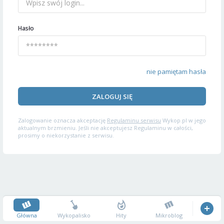
Hasło
nie pamiętam hasła
ZALOGUJ SIĘ
Zalogowanie oznacza akceptację
Regulaminu serwisu
Wykop.pl w jego
aktualnym brzmieniu. Jeśli nie akceptujesz Regulaminu w całości,
prosimy o niekorzystanie z serwisu.
Główna
Wykopalisko
Hity
Mikroblog