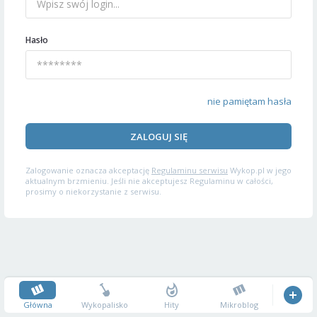
Hasło
nie pamiętam hasła
ZALOGUJ SIĘ
Zalogowanie oznacza akceptację
Regulaminu serwisu
Wykop.pl w jego
aktualnym brzmieniu. Jeśli nie akceptujesz Regulaminu w całości,
prosimy o niekorzystanie z serwisu.
Główna
Wykopalisko
Hity
Mikroblog