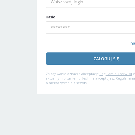
Hasło
ni
ZALOGUJ SIĘ
Zalogowanie oznacza akceptację
Regulaminu serwisu
W
aktualnym brzmieniu. Jeśli nie akceptujesz Regulaminu
o niekorzystanie z serwisu.