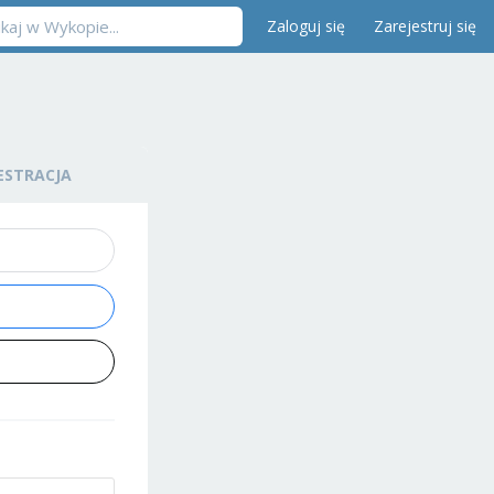
Zaloguj się
Zarejestruj się
ESTRACJA