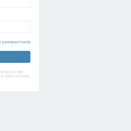
e pamiętam hasła
ykop.pl w jego
 w całości, prosimy