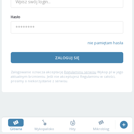
Hasło
nie pamiętam hasła
ZALOGUJ SIĘ
Zalogowanie oznacza akceptację
Regulaminu serwisu
Wykop.pl w jego
aktualnym brzmieniu. Jeśli nie akceptujesz Regulaminu w całości,
prosimy o niekorzystanie z serwisu.
Główna
Wykopalisko
Hity
Mikroblog