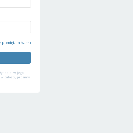
e pamiętam hasła
ykop.pl w jego
 w całości, prosimy