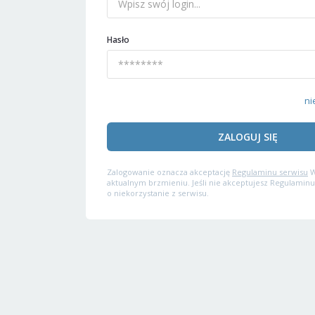
Hasło
ni
ZALOGUJ SIĘ
Zalogowanie oznacza akceptację
Regulaminu serwisu
W
aktualnym brzmieniu. Jeśli nie akceptujesz Regulaminu
o niekorzystanie z serwisu.