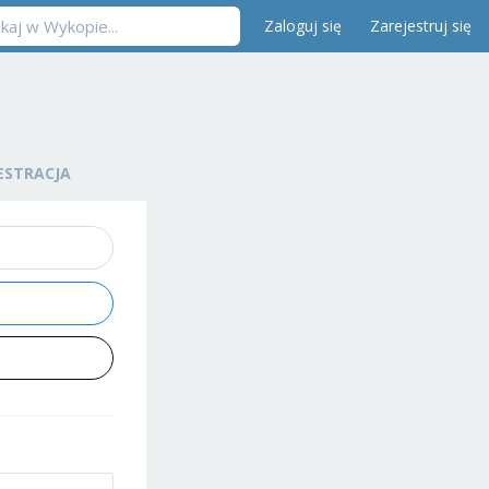
Zaloguj się
Zarejestruj się
ESTRACJA