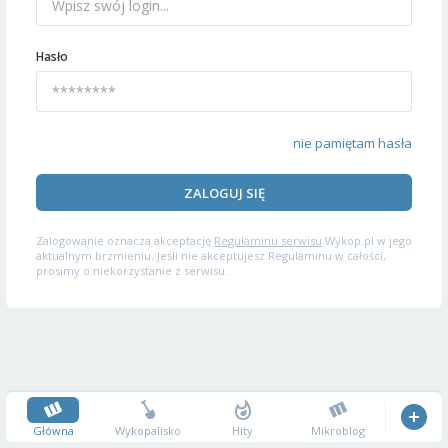
Hasło
nie pamiętam hasła
ZALOGUJ SIĘ
Zalogowanie oznacza akceptację
Regulaminu serwisu
Wykop.pl w jego
aktualnym brzmieniu. Jeśli nie akceptujesz Regulaminu w całości,
prosimy o niekorzystanie z serwisu.
Główna
Wykopalisko
Hity
Mikroblog