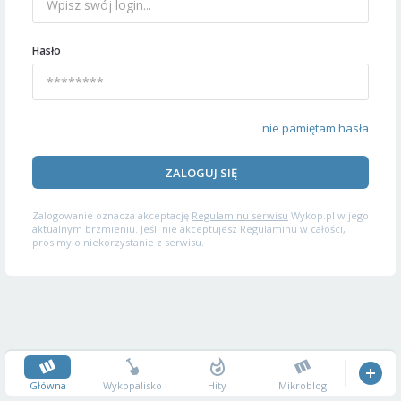
Hasło
nie pamiętam hasła
ZALOGUJ SIĘ
Zalogowanie oznacza akceptację
Regulaminu serwisu
Wykop.pl w jego
aktualnym brzmieniu. Jeśli nie akceptujesz Regulaminu w całości,
prosimy o niekorzystanie z serwisu.
Główna
Wykopalisko
Hity
Mikroblog