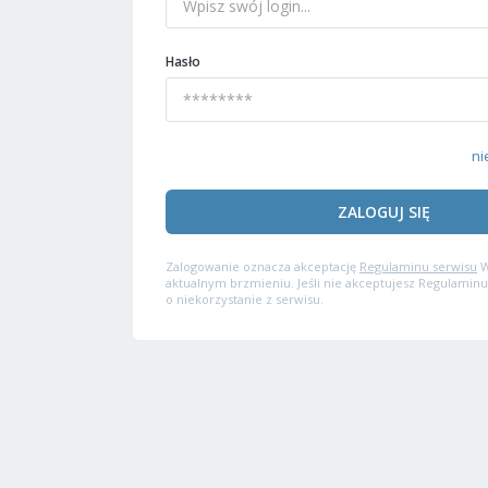
Hasło
ni
ZALOGUJ SIĘ
Zalogowanie oznacza akceptację
Regulaminu serwisu
W
aktualnym brzmieniu. Jeśli nie akceptujesz Regulaminu
o niekorzystanie z serwisu.