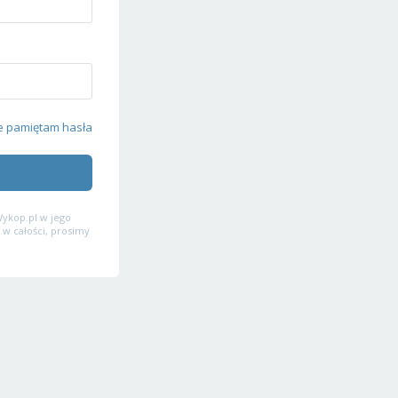
e pamiętam hasła
ykop.pl w jego
 w całości, prosimy