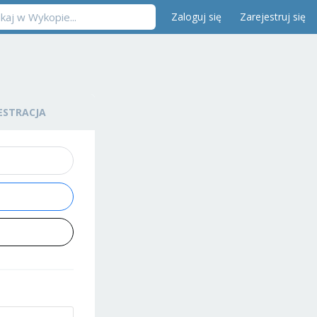
Zaloguj się
Zarejestruj się
ESTRACJA