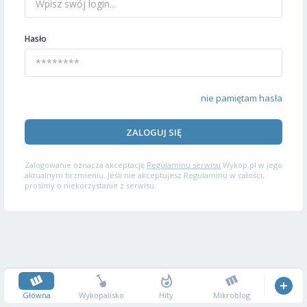
Hasło
nie pamiętam hasła
ZALOGUJ SIĘ
Zalogowanie oznacza akceptację
Regulaminu serwisu
Wykop.pl w jego
aktualnym brzmieniu. Jeśli nie akceptujesz Regulaminu w całości,
prosimy o niekorzystanie z serwisu.
Główna
Wykopalisko
Hity
Mikroblog