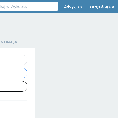
Zaloguj się
Zarejestruj się
ESTRACJA