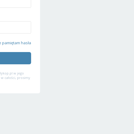
e pamiętam hasła
ykop.pl w jego
 w całości, prosimy