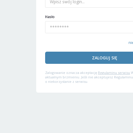
Hasło
ni
ZALOGUJ SIĘ
Zalogowanie oznacza akceptację
Regulaminu serwisu
W
aktualnym brzmieniu. Jeśli nie akceptujesz Regulaminu
o niekorzystanie z serwisu.