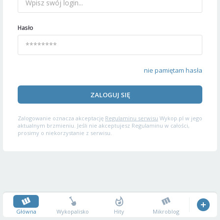
Hasło
nie pamiętam hasła
ZALOGUJ SIĘ
Zalogowanie oznacza akceptację
Regulaminu serwisu
Wykop.pl w jego
aktualnym brzmieniu. Jeśli nie akceptujesz Regulaminu w całości,
prosimy o niekorzystanie z serwisu.
Główna
Wykopalisko
Hity
Mikroblog