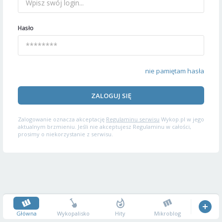
Hasło
nie pamiętam hasła
ZALOGUJ SIĘ
Zalogowanie oznacza akceptację
Regulaminu serwisu
Wykop.pl w jego
aktualnym brzmieniu. Jeśli nie akceptujesz Regulaminu w całości,
prosimy o niekorzystanie z serwisu.
Główna
Wykopalisko
Hity
Mikroblog