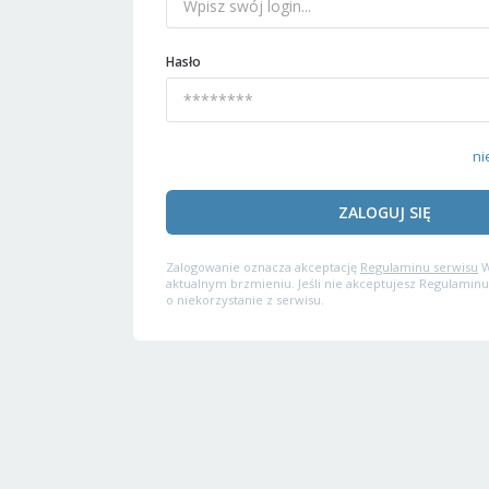
Hasło
ni
ZALOGUJ SIĘ
Zalogowanie oznacza akceptację
Regulaminu serwisu
W
aktualnym brzmieniu. Jeśli nie akceptujesz Regulaminu
o niekorzystanie z serwisu.