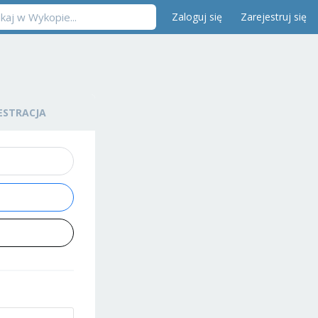
Zaloguj się
Zarejestruj się
ESTRACJA