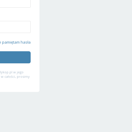
e pamiętam hasła
ykop.pl w jego
 w całości, prosimy