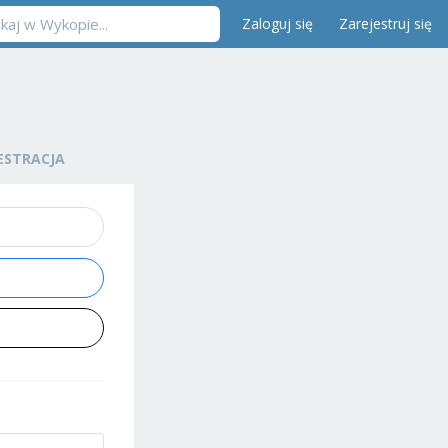
Zaloguj się
Zarejestruj się
ESTRACJA