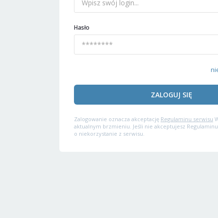
Hasło
ni
ZALOGUJ SIĘ
Zalogowanie oznacza akceptację
Regulaminu serwisu
W
aktualnym brzmieniu. Jeśli nie akceptujesz Regulaminu
o niekorzystanie z serwisu.