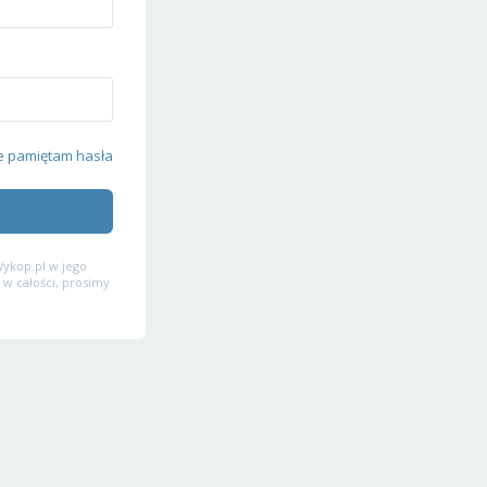
e pamiętam hasła
ykop.pl w jego
 w całości, prosimy