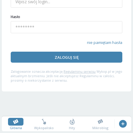
Hasło
nie pamiętam hasła
ZALOGUJ SIĘ
Zalogowanie oznacza akceptację
Regulaminu serwisu
Wykop.pl w jego
aktualnym brzmieniu. Jeśli nie akceptujesz Regulaminu w całości,
prosimy o niekorzystanie z serwisu.
Główna
Wykopalisko
Hity
Mikroblog