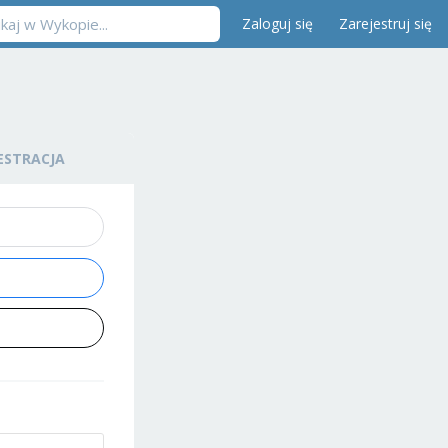
Zaloguj się
Zarejestruj się
ESTRACJA