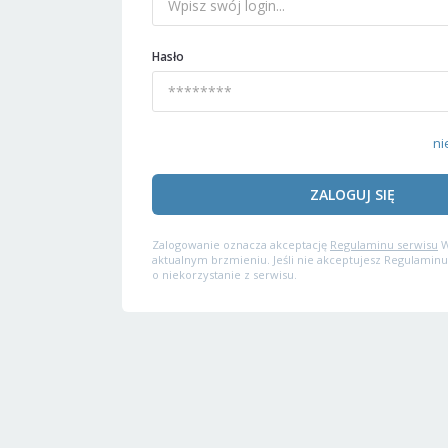
Hasło
ni
ZALOGUJ SIĘ
Zalogowanie oznacza akceptację
Regulaminu serwisu
W
aktualnym brzmieniu. Jeśli nie akceptujesz Regulaminu
o niekorzystanie z serwisu.