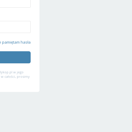
e pamiętam hasła
ykop.pl w jego
 w całości, prosimy