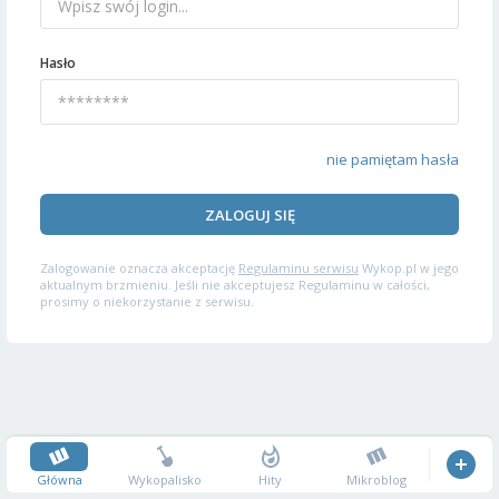
Hasło
nie pamiętam hasła
ZALOGUJ SIĘ
Zalogowanie oznacza akceptację
Regulaminu serwisu
Wykop.pl w jego
aktualnym brzmieniu. Jeśli nie akceptujesz Regulaminu w całości,
prosimy o niekorzystanie z serwisu.
Główna
Wykopalisko
Hity
Mikroblog