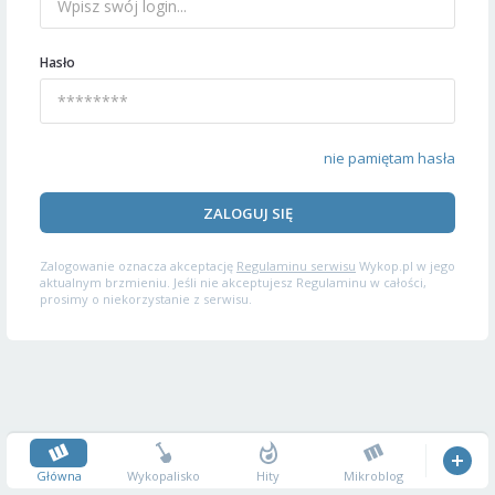
Hasło
nie pamiętam hasła
ZALOGUJ SIĘ
Zalogowanie oznacza akceptację
Regulaminu serwisu
Wykop.pl w jego
aktualnym brzmieniu. Jeśli nie akceptujesz Regulaminu w całości,
prosimy o niekorzystanie z serwisu.
Główna
Wykopalisko
Hity
Mikroblog