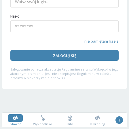
Hasło
nie pamiętam hasła
ZALOGUJ SIĘ
Zalogowanie oznacza akceptację
Regulaminu serwisu
Wykop.pl w jego
aktualnym brzmieniu. Jeśli nie akceptujesz Regulaminu w całości,
prosimy o niekorzystanie z serwisu.
Główna
Wykopalisko
Hity
Mikroblog