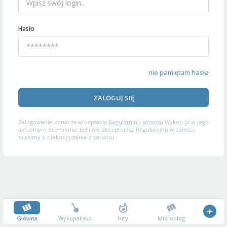
Hasło
nie pamiętam hasła
ZALOGUJ SIĘ
Zalogowanie oznacza akceptację
Regulaminu serwisu
Wykop.pl w jego
aktualnym brzmieniu. Jeśli nie akceptujesz Regulaminu w całości,
prosimy o niekorzystanie z serwisu.
Główna
Wykopalisko
Hity
Mikroblog