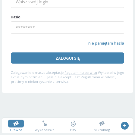
Hasło
nie pamiętam hasła
ZALOGUJ SIĘ
Zalogowanie oznacza akceptację
Regulaminu serwisu
Wykop.pl w jego
aktualnym brzmieniu. Jeśli nie akceptujesz Regulaminu w całości,
prosimy o niekorzystanie z serwisu.
Główna
Wykopalisko
Hity
Mikroblog