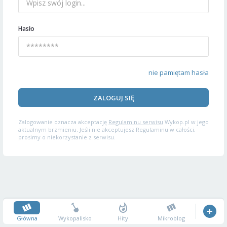
Hasło
nie pamiętam hasła
ZALOGUJ SIĘ
Zalogowanie oznacza akceptację
Regulaminu serwisu
Wykop.pl w jego
aktualnym brzmieniu. Jeśli nie akceptujesz Regulaminu w całości,
prosimy o niekorzystanie z serwisu.
Główna
Wykopalisko
Hity
Mikroblog