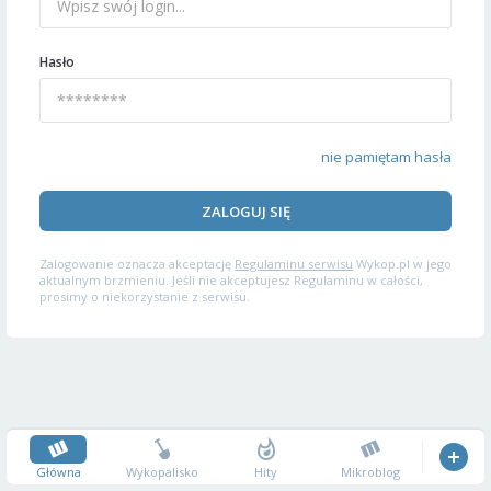
Hasło
nie pamiętam hasła
ZALOGUJ SIĘ
Zalogowanie oznacza akceptację
Regulaminu serwisu
Wykop.pl w jego
aktualnym brzmieniu. Jeśli nie akceptujesz Regulaminu w całości,
prosimy o niekorzystanie z serwisu.
Główna
Wykopalisko
Hity
Mikroblog