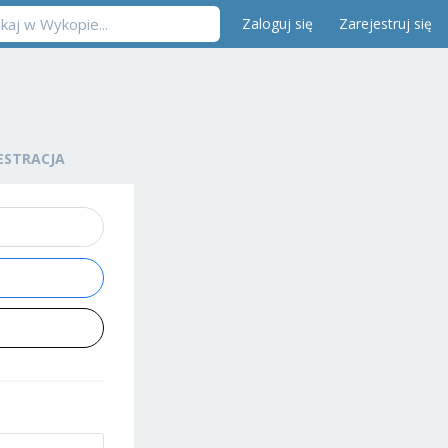
Zaloguj się
Zarejestruj się
ESTRACJA