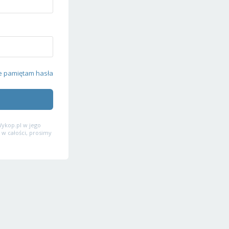
e pamiętam hasła
ykop.pl w jego
 w całości, prosimy