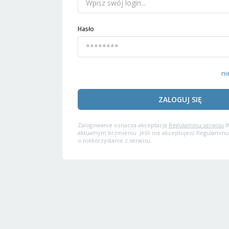
Hasło
ni
ZALOGUJ SIĘ
Zalogowanie oznacza akceptację
Regulaminu serwisu
W
aktualnym brzmieniu. Jeśli nie akceptujesz Regulaminu
o niekorzystanie z serwisu.