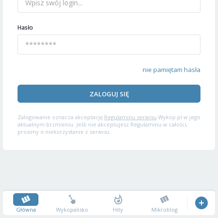
Hasło
nie pamiętam hasła
ZALOGUJ SIĘ
Zalogowanie oznacza akceptację
Regulaminu serwisu
Wykop.pl w jego
aktualnym brzmieniu. Jeśli nie akceptujesz Regulaminu w całości,
prosimy o niekorzystanie z serwisu.
Główna
Wykopalisko
Hity
Mikroblog