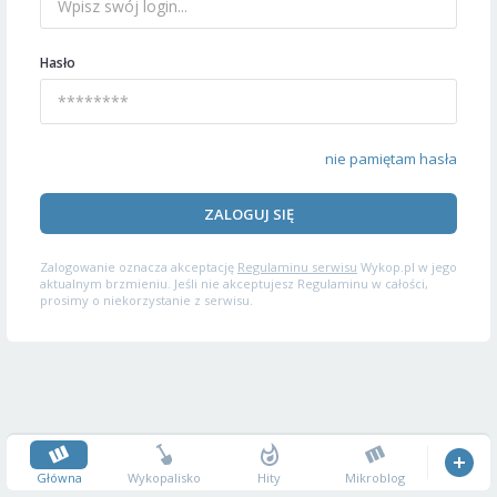
Hasło
nie pamiętam hasła
ZALOGUJ SIĘ
Zalogowanie oznacza akceptację
Regulaminu serwisu
Wykop.pl w jego
aktualnym brzmieniu. Jeśli nie akceptujesz Regulaminu w całości,
prosimy o niekorzystanie z serwisu.
Główna
Wykopalisko
Hity
Mikroblog