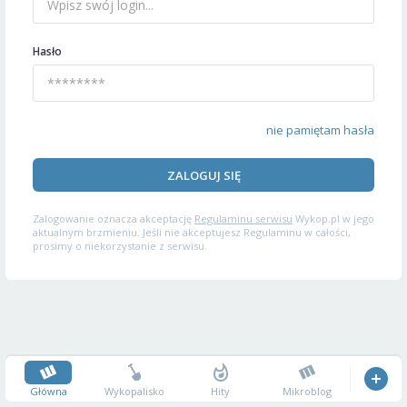
Hasło
nie pamiętam hasła
ZALOGUJ SIĘ
Zalogowanie oznacza akceptację
Regulaminu serwisu
Wykop.pl w jego
aktualnym brzmieniu. Jeśli nie akceptujesz Regulaminu w całości,
prosimy o niekorzystanie z serwisu.
Główna
Wykopalisko
Hity
Mikroblog