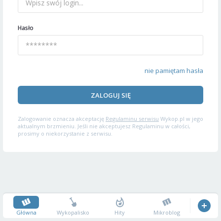
Hasło
nie pamiętam hasła
ZALOGUJ SIĘ
Zalogowanie oznacza akceptację
Regulaminu serwisu
Wykop.pl w jego
aktualnym brzmieniu. Jeśli nie akceptujesz Regulaminu w całości,
prosimy o niekorzystanie z serwisu.
Główna
Wykopalisko
Hity
Mikroblog