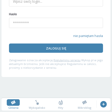
Hasło
nie pamiętam hasła
ZALOGUJ SIĘ
Zalogowanie oznacza akceptację
Regulaminu serwisu
Wykop.pl w jego
aktualnym brzmieniu. Jeśli nie akceptujesz Regulaminu w całości,
prosimy o niekorzystanie z serwisu.
Główna
Wykopalisko
Hity
Mikroblog