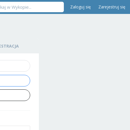
Zaloguj się
Zarejestruj się
ESTRACJA