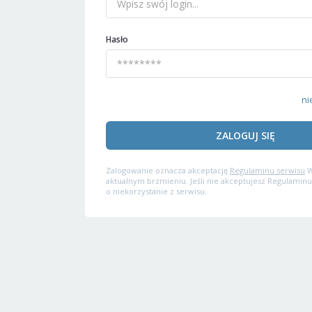
Hasło
ni
ZALOGUJ SIĘ
Zalogowanie oznacza akceptację
Regulaminu serwisu
W
aktualnym brzmieniu. Jeśli nie akceptujesz Regulaminu
o niekorzystanie z serwisu.