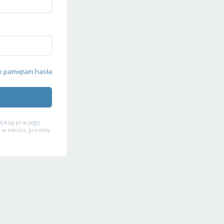
e pamiętam hasła
ykop.pl w jego
 w całości, prosimy