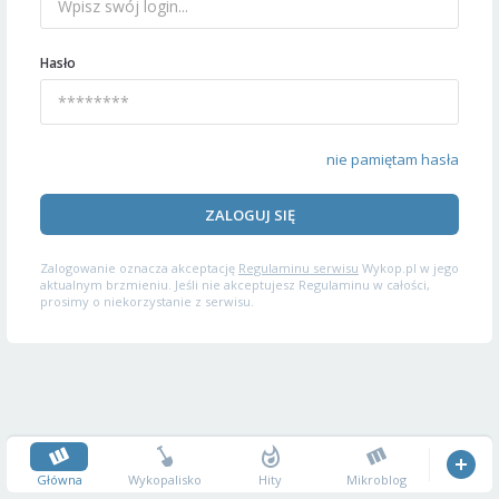
Hasło
nie pamiętam hasła
ZALOGUJ SIĘ
Zalogowanie oznacza akceptację
Regulaminu serwisu
Wykop.pl w jego
aktualnym brzmieniu. Jeśli nie akceptujesz Regulaminu w całości,
prosimy o niekorzystanie z serwisu.
Główna
Wykopalisko
Hity
Mikroblog