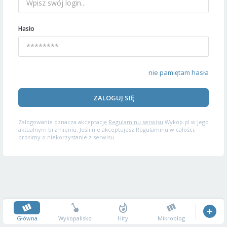
Hasło
nie pamiętam hasła
ZALOGUJ SIĘ
Zalogowanie oznacza akceptację
Regulaminu serwisu
Wykop.pl w jego
aktualnym brzmieniu. Jeśli nie akceptujesz Regulaminu w całości,
prosimy o niekorzystanie z serwisu.
Główna
Wykopalisko
Hity
Mikroblog