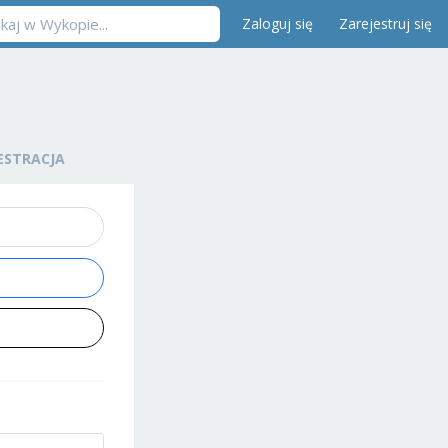
Zaloguj się
Zarejestruj się
ESTRACJA