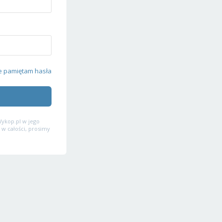
e pamiętam hasła
ykop.pl w jego
 w całości, prosimy