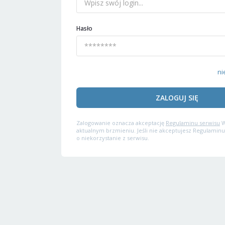
Hasło
ni
ZALOGUJ SIĘ
Zalogowanie oznacza akceptację
Regulaminu serwisu
W
aktualnym brzmieniu. Jeśli nie akceptujesz Regulaminu
o niekorzystanie z serwisu.